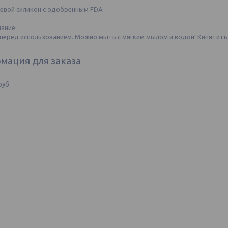
л
евой силикон с одобренным FDA
чание
перед использованием. Можно мыть с мягким мылом и водой! Кипятить
мация для заказа
руб.