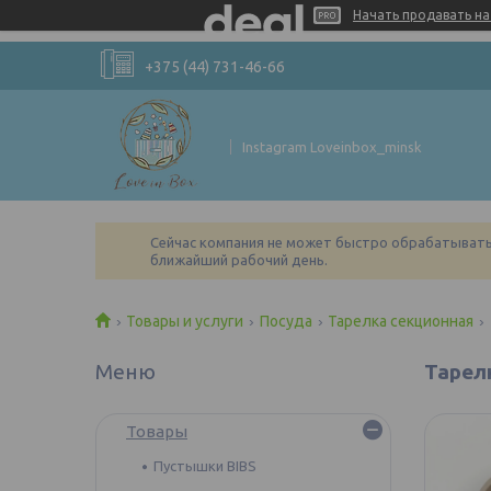
Начать продавать на 
+375 (44) 731-46-66
Instagram Loveinbox_minsk
Сейчас компания не может быстро обрабатывать 
ближайший рабочий день.
Товары и услуги
Посуда
Тарелка секционная
Тарел
Товары
Пустышки BIBS