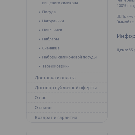
Материа
пищевого силикона
100% пищ
⠀
Посуда
☝🏼Приме
Нагрудники
Вымойте 
Поильники
Инфор
Ниблеры
Снечница
Цена:
35
Наборы силиконовой посуды
Термоковрики
Доставка и оплата
Договор публичной оферты
О нас
Отзывы
Возврат и гарантия