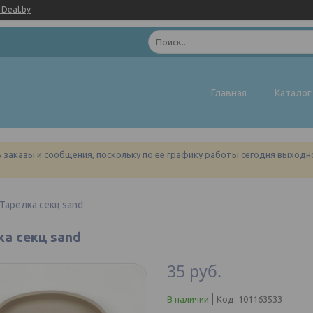
Deal.by
Главная
Каталог
заказы и сообщения, поскольку по ее графику работы сегодня выходн
Тарелка секц sand
ка секц sand
35
руб.
В наличии
Код:
101163533