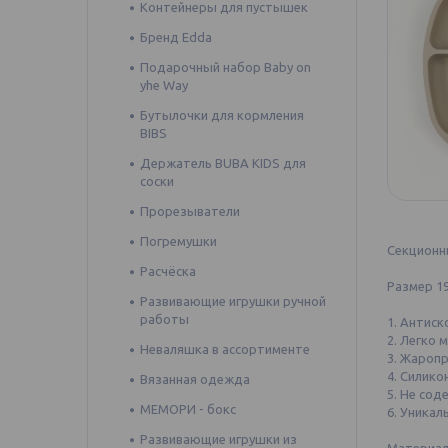
Контейнеры для пустышек
Бренд Edda
Подарочный набор Baby on
yhe Way
Бутылочки для кормления
BIBS
Держатель BUBA KIDS для
соски
Прорезыватели
Погремушки
Секционн
⠀
Расчёска
Размер 1
Развивающие игрушки ручной
⠀
работы
1. Антис
2. Легко 
Неваляшка в ассортименте
3. Жаропр
4. Силико
Вязанная одежда
5. Не сод
МЕМОРИ - бокс
6. Уникаль
⠀
Развивающие игрушки из