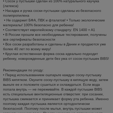
• Сосок у пустышки сделан из 100% натурального каучука
(латекса)
• Насадка и ручка соски-пустышки сделаны из безопасного
полипропилена
• Не содержит БФА, ПВХ и фталатов! • Только экологические
материалы! 100% безопасно для ребенка!
• Соответствует европейскому стандарту: EN 1400 + A1
• В России прошли все необходимые тестирования, получены
все сертификаты безопасности
• Все соски разработаны и сделаны в Дании и продаются уже
более 40 лет по всему миру!
• Круглая естественная форма соска идеально подходит
ребенку, новорожденные дети без ума от сосок-пустышек BIBS!
Рекомендации по уходу:
• Перед использованием ошпарьте каждую соску-пустышку
BIBS кипятком. Окуните соску-пустышку в кипящую воду, затем
выньте ее и положите сушиться и охлаждаться. Если вода
попала внутрь — не переживайте. В каждой пустышке BIBS
есть специальные вентиляционные отверстия: при сосании,
пустышка сжимается и принимает форму рта ребенка. Именно
поэтому каждая пустышка является ортодонтически
безопасной. Поэтому после мытья, внутрь пустышки может