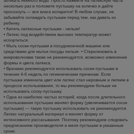
затекать немного воды. Просто нажмите на латексную часть
несколько раз и положите пустышку на колечко и дайте
просохнуть — вся влага испарится! В любом случае, не
забывайте охлаждать пустышки перед тем, как давать их
ребенку.
• Кипять латексные пустышки - нельзя!
• Латекс под воздействием высоких температур может
испортиться.
• Мыть соски-пустышки в посудомоечной машине или
средствами для мытья посуды нельзя. • Стерилизовать в
микроволновке также не рекомендуется, возможно изменение
формы и цвета латекса.
• Врачами рекомендуется использовать соски-пустышки в
течение 4-6 недель по гигиеническим причинам. Если
пустышка изменила цвет или латекс стал неровным и липким в
процессе использования, то мы рекомендуем больше не
использовать соску-пустышку.
• Одна из наиболее частых историй, когда после длительного
использования пустышка меняет форму (увеличивается сосок
пустышки) — такую пустышку использовать не рекомендуется.
Латекс натуральный материал и меняет форму от
интенсивного рассасывания. Поэтому рекомендуем следовать
предписаниям производителя и меня пустышки в указанные
сроки.