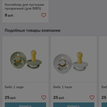
Контейнер для пустышки
прозрачный (для BIBS)
8
руб.
Подобные товары компании
Бибс 1 sage
Бибс 1 haze
Биб
25
25
25
руб.
руб.
Купить
Купить