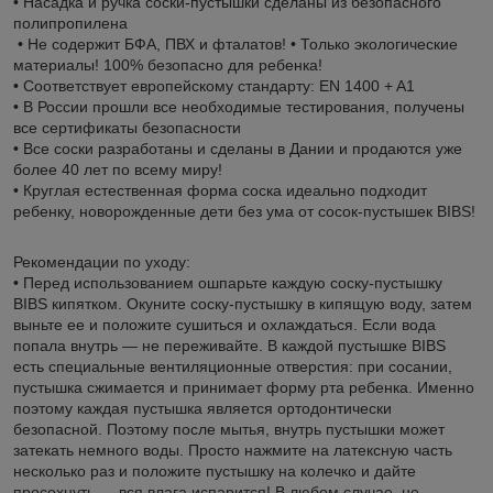
• Насадка и ручка соски-пустышки сделаны из безопасного
полипропилена
• Не содержит БФА, ПВХ и фталатов! • Только экологические
материалы! 100% безопасно для ребенка!
• Соответствует европейскому стандарту: EN 1400 + A1
• В России прошли все необходимые тестирования, получены
все сертификаты безопасности
• Все соски разработаны и сделаны в Дании и продаются уже
более 40 лет по всему миру!
• Круглая естественная форма соска идеально подходит
ребенку, новорожденные дети без ума от сосок-пустышек BIBS!
Рекомендации по уходу:
• Перед использованием ошпарьте каждую соску-пустышку
BIBS кипятком. Окуните соску-пустышку в кипящую воду, затем
выньте ее и положите сушиться и охлаждаться. Если вода
попала внутрь — не переживайте. В каждой пустышке BIBS
есть специальные вентиляционные отверстия: при сосании,
пустышка сжимается и принимает форму рта ребенка. Именно
поэтому каждая пустышка является ортодонтически
безопасной. Поэтому после мытья, внутрь пустышки может
затекать немного воды. Просто нажмите на латексную часть
несколько раз и положите пустышку на колечко и дайте
просохнуть — вся влага испарится! В любом случае, не