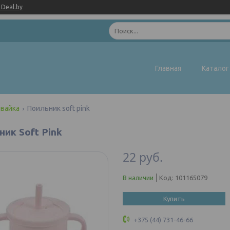
Deal.by
Главная
Каталог
вайка
Поильник soft pink
ик Soft Pink
22
руб.
В наличии
Код:
101165079
Купить
+375 (44) 731-46-66