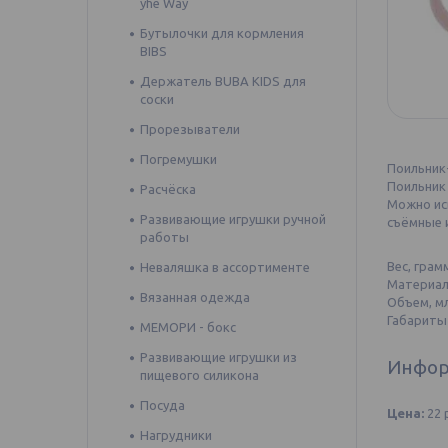
yhe Way
Бутылочки для кормления
BIBS
Держатель BUBA KIDS для
соски
Прорезыватели
Погремушки
Поильник
Поильник 
Расчёска
Можно исп
Развивающие игрушки ручной
съёмные 
работы
Вес, грам
Неваляшка в ассортименте
Материал
Вязанная одежда
Объем, м
Габариты
МЕМОРИ - бокс
Развивающие игрушки из
Инфор
пищевого силикона
Посуда
Цена:
22
Нагрудники