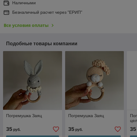
Наличными
Безналичный расчет через "ЕРИП"
Все условия оплаты
Подобные товары компании
Погремушка Заяц
Погремушка Заяц
По
цел
35
35
35
руб.
руб.