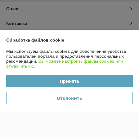
О нас
Контакты
Доставка и оплата
Обработка файлов cookie
Мы используем файлы cookies для обеспечения удобства
График работы
пользователей портала и предоставления персональных
рекомендаций.
Вы можете настроить файлы cookies или
отключить их.
Полная версия сайта
Принять
Политика обработки cookies
Сайт создан на платформе Deal.by
Отклонить
Информация для покупателя