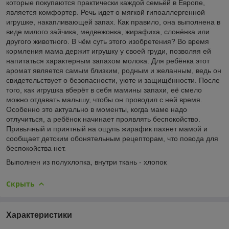
которые покупаются практически каждой семьёй в Европе,
является комфортер. Речь идет о мягкой гипоаллергенной
игрушке, накапливающей запах. Как правило, она выполнена в
виде милого зайчика, медвежонка, жирафиха, слонёнка или
другого животного. В чём суть этого изобретения? Во время
кормления мама держит игрушку у своей груди, позволяя ей
напитаться характерным запахом молока. Для ребёнка этот
аромат является самым близким, родным и желанным, ведь он
свидетельствует о безопасности, уюте и защищённости. После
того, как игрушка вберёт в себя мамины запахи, её смело
можно отдавать малышу, чтобы он проводил с ней время.
Особенно это актуально в моменты, когда маме надо
отлучиться, а ребёнок начинает проявлять беспокойство.
Привычный и приятный на ощупь жирафик пахнет мамой и
сообщает детским обонятельным рецепторам, что повода для
беспокойства нет.
Выполнен из полухлопка, внутри ткань - хлопок
Скрыть
Характеристики