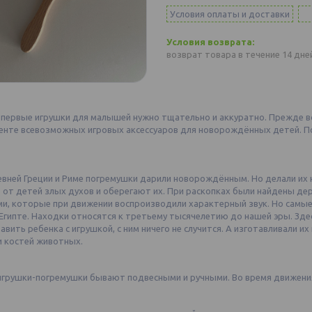
Условия оплаты и доставки
возврат товара в течение 14 дн
 первые игрушки для малышей нужно тщательно и аккуратно. Прежде вс
енте всевозможных игровых аксессуаров для новорождённых детей. По
вней Греции и Риме погремушки дарили новорождённым. Но делали их н
 от детей злых духов и оберегают их. При раскопках были найдены де
ми, которые при движении воспроизводили характерный звук. Но самые
Египте. Находки относятся к третьему тысячелетию до нашей эры. Зде
тавить ребенка с игрушкой, с ним ничего не случится. А изготавливали их
и костей животных.
игрушки-погремушки бывают подвесными и ручными. Во время движени