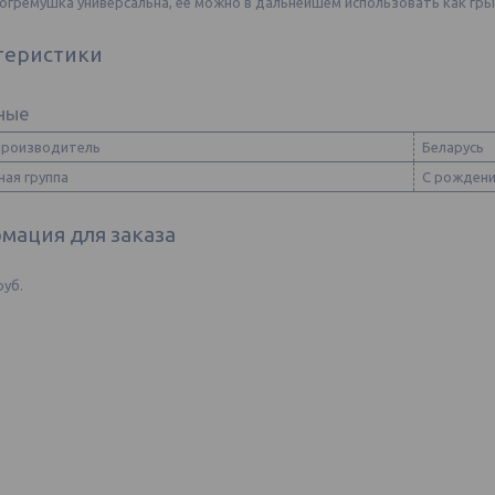
погремушка универсальна, ее можно в дальнейшем использовать как гр
теристики
ные
производитель
Беларусь
ная группа
С рожден
мация для заказа
руб.