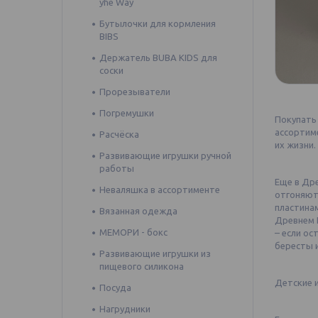
yhe Way
Бутылочки для кормления
BIBS
Держатель BUBA KIDS для
соски
Прорезыватели
Погремушки
Покупать
ассортим
Расчёска
их жизни.
Развивающие игрушки ручной
⠀
работы
Еще в Дре
Неваляшка в ассортименте
отгоняют
пластина
Вязанная одежда
Древнем 
МЕМОРИ - бокс
– если ос
бересты 
Развивающие игрушки из
⠀
пищевого силикона
Детские 
Посуда
⠀
Нагрудники