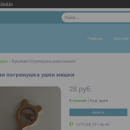
Deal.by
Главная
Каталог
ушки
Буковая погремушка ушки мишки
ая погремушка ушки мишки
28
руб.
В наличии
Код:
ушки
Купить
+375 (44) 731-46-66