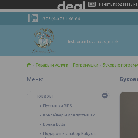
Начать продавать на 
+375 (44) 731-46-66
Instagram Loveinbox_minsk
Товары и услуги
Погремушки
Буковые погрем
Буков
Товары
Пустышки BIBS
Контейнеры для пустышек
Бренд Edda
Подарочный набор Baby on