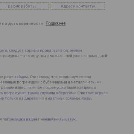
График работы
Адрес и контакты
Подробнее
ей
по договоренности
его, следует сориентироваться в огромном
гремушка – это игрушка для малышей уже с первых дней
е ради забавы. Считалось, что своим шумом они
ревянные погремушки с бубенчиками и металлическими
 ранние известные нам погремушки были найдены в
сь погремушки также служили оберегами. Египтяне верили
 не только из дерева, но и из глины, соломы, лозы,
я погремушка издаёт ненавязчивый звук.