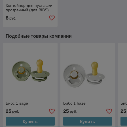
Контейнер для пустышки
прозрачный (для BIBS)
8
руб.
Подобные товары компании
Бибс 1 sage
Бибс 1 haze
Биб
25
25
25
руб.
руб.
Купить
Купить