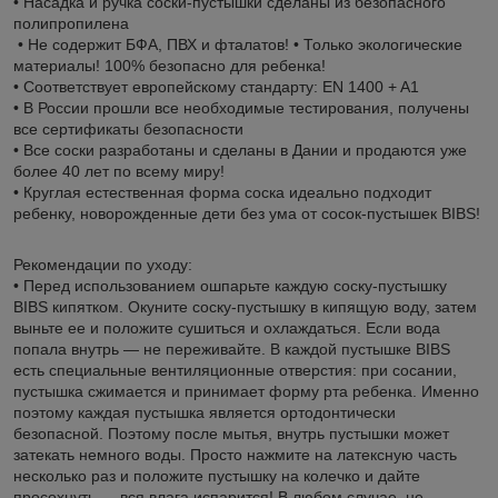
• Насадка и ручка соски-пустышки сделаны из безопасного
полипропилена
• Не содержит БФА, ПВХ и фталатов! • Только экологические
материалы! 100% безопасно для ребенка!
• Соответствует европейскому стандарту: EN 1400 + A1
• В России прошли все необходимые тестирования, получены
все сертификаты безопасности
• Все соски разработаны и сделаны в Дании и продаются уже
более 40 лет по всему миру!
• Круглая естественная форма соска идеально подходит
ребенку, новорожденные дети без ума от сосок-пустышек BIBS!
Рекомендации по уходу:
• Перед использованием ошпарьте каждую соску-пустышку
BIBS кипятком. Окуните соску-пустышку в кипящую воду, затем
выньте ее и положите сушиться и охлаждаться. Если вода
попала внутрь — не переживайте. В каждой пустышке BIBS
есть специальные вентиляционные отверстия: при сосании,
пустышка сжимается и принимает форму рта ребенка. Именно
поэтому каждая пустышка является ортодонтически
безопасной. Поэтому после мытья, внутрь пустышки может
затекать немного воды. Просто нажмите на латексную часть
несколько раз и положите пустышку на колечко и дайте
просохнуть — вся влага испарится! В любом случае, не