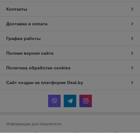
Контакты
Доставка и оплата
График работы
Полная версия сайта
Политика обработки cookies
Сайт создан на платформе Deal.by
Информация для покупателя
Индивидуальный предприниматель:
ИП Кононова Надежда Петровна
Республика Беларусь, Гродненская обл, Лидский район, г.Лида,