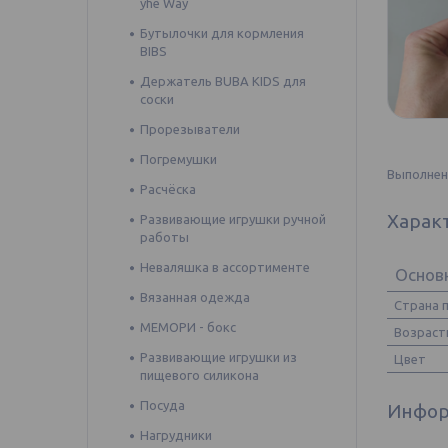
yhe Way
Бутылочки для кормления
BIBS
Держатель BUBA KIDS для
соски
Прорезыватели
Погремушки
Выполнен 
Расчёска
Харак
Развивающие игрушки ручной
работы
Неваляшка в ассортименте
Основ
Вязанная одежда
Страна 
МЕМОРИ - бокс
Возраст
Развивающие игрушки из
Цвет
пищевого силикона
Посуда
Инфор
Нагрудники