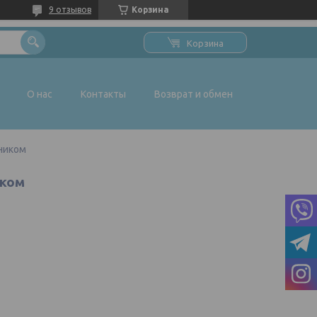
9 отзывов
Корзина
Корзина
О нас
Контакты
Возврат и обмен
ником
иком