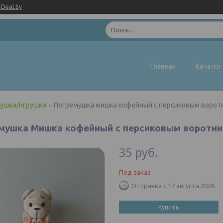
Deal.by
Главная
Каталог
мушки/игрушки
Погремушка мишка кофейный с персиковым ворот
мушка Мишка кофейный с персиковым воротн
35
руб.
Под заказ
Отправка с 17 августа 2026
Купить