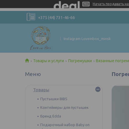
Начать продавать на 
+375 (44) 731-46-66
Instagram Loveinbox_minsk
Товары и услуги
Погремушки
Вязанные погре
Погре
Товары
Пустышки BIBS
Контейнеры для пустышек
Бренд Edda
Подарочный набор Baby on