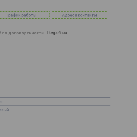
График работы
Адрес и контакты
Подробнее
ей
по договоренности
ия
евый