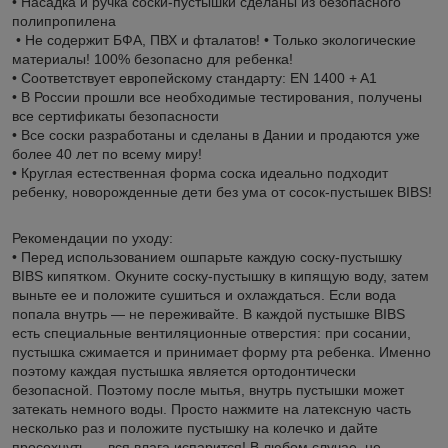
• Насадка и ручка соски-пустышки сделаны из безопасного
полипропилена
• Не содержит БФА, ПВХ и фталатов! • Только экологические
материалы! 100% безопасно для ребенка!
• Соответствует европейскому стандарту: EN 1400 + A1
• В России прошли все необходимые тестирования, получены
все сертификаты безопасности
• Все соски разработаны и сделаны в Дании и продаются уже
более 40 лет по всему миру!
• Круглая естественная форма соска идеально подходит
ребенку, новорожденные дети без ума от сосок-пустышек BIBS!
Рекомендации по уходу:
• Перед использованием ошпарьте каждую соску-пустышку
BIBS кипятком. Окуните соску-пустышку в кипящую воду, затем
выньте ее и положите сушиться и охлаждаться. Если вода
попала внутрь — не переживайте. В каждой пустышке BIBS
есть специальные вентиляционные отверстия: при сосании,
пустышка сжимается и принимает форму рта ребенка. Именно
поэтому каждая пустышка является ортодонтически
безопасной. Поэтому после мытья, внутрь пустышки может
затекать немного воды. Просто нажмите на латексную часть
несколько раз и положите пустышку на колечко и дайте
просохнуть — вся влага испарится! В любом случае, не