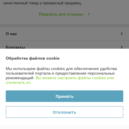
качественный товар и прекрасный продавец.
Показать все отзывы
О нас
Контакты
Обработка файлов cookie
Доставка и оплата
Мы используем файлы cookies для обеспечения удобства
пользователей портала и предоставления персональных
График работы
рекомендаций.
Вы можете настроить файлы cookies или
отключить их.
Полная версия сайта
Принять
Политика обработки cookies
Отклонить
Сайт создан на платформе Deal.by